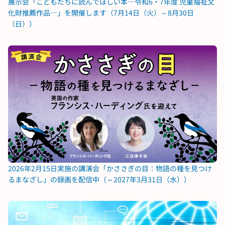
展示会「こどもたちに読んでほしい本―令和6・7年度 児童福祉文
化財推薦作品―」を開催します（7月14日（火）～8月30日
（日））
2026年2月15日実施の講演会「かささぎの目：物語の種を見つけ
るまなざし」の録画を配信中（～2027年3月31日（水））