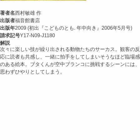
著者名
西村敏雄 作
出版者
福音館書店
出版年
2009 (初出『こどものとも. 年中向き』2006年5月号)
請求記号
Y17-N09-J1180
解説
次々に楽しい技が繰り出される動物たちのサーカス。観客の反
応に読者も共感し、一緒に拍手をしてしまいそうなほど臨場感
のある絵本。ブタくんが空中ブランコに挑戦するシーンには、
思わずひやりとしてしまう。