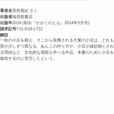
著者名
荒井真紀 さく
出版者
福音館書店
出版年
2018 (初出『かがくのとも』2014年5月号)
請求記号
Y11-N18-L722
解説
一粒の小豆を植え、そこから収穫される大量の小豆は、どれも
形が少しずつ異なる。あんこの作り方や、小豆が縁起物とされ
る理由など、文化的な側面も学べる作品。本書のために小豆を
栽培するのに苦労したという。