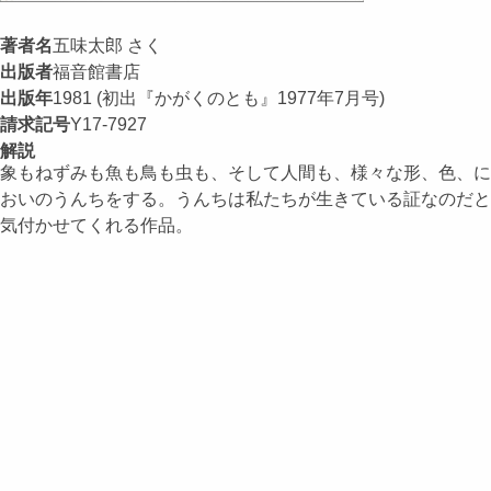
著者名
五味太郎 さく
出版者
福音館書店
出版年
1981 (初出『かがくのとも』1977年7月号)
請求記号
Y17-7927
解説
象もねずみも魚も鳥も虫も、そして人間も、様々な形、色、に
おいのうんちをする。うんちは私たちが生きている証なのだと
気付かせてくれる作品。