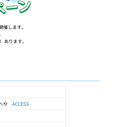
開催します。
。
問）あります。
へや　
ACCESS