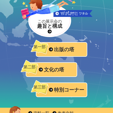
この展示会の
趣旨と構成
第一部
出版の塔
第二部
文化の塔
第三部
特別コーナー