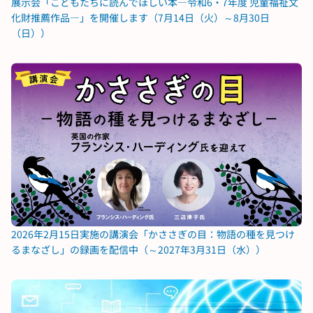
展示会「こどもたちに読んでほしい本―令和6・7年度 児童福祉文
化財推薦作品―」を開催します（7月14日（火）～8月30日
（日））
2026年2月15日実施の講演会「かささぎの目：物語の種を見つけ
るまなざし」の録画を配信中（～2027年3月31日（水））