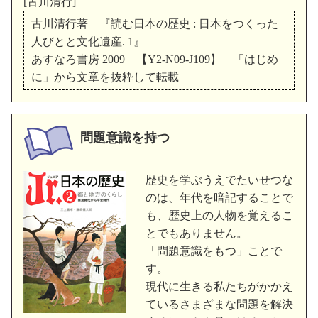
[古川清行]
古川清行著 『読む日本の歴史 : 日本をつくった
人びとと文化遺産. 1』
あすなろ書房 2009 【Y2-N09-J109】 「はじめ
に」から文章を抜粋して転載
問題意識を持つ
歴史を学ぶうえでたいせつな
のは、年代を暗記することで
も、歴史上の人物を覚えるこ
とでもありません。
「問題意識をもつ」ことで
す。
現代に生きる私たちがかかえ
ているさまざまな問題を解決