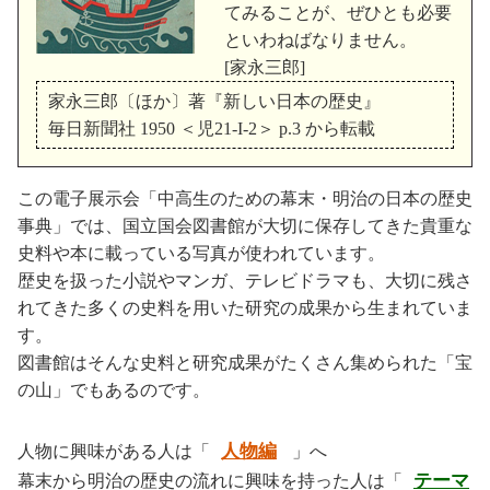
てみることが、ぜひとも必要
といわねばなりません。
[家永三郎]
家永三郎〔ほか〕著『新しい日本の歴史』
毎日新聞社 1950 ＜児21-I-2＞ p.3 から転載
この電子展示会「中高生のための幕末・明治の日本の歴史
事典」では、国立国会図書館が大切に保存してきた貴重な
史料や本に載っている写真が使われています。
歴史を扱った小説やマンガ、テレビドラマも、大切に残さ
れてきた多くの史料を用いた研究の成果から生まれていま
す。
図書館はそんな史料と研究成果がたくさん集められた「宝
の山」でもあるのです。
人物編
人物に興味がある人は「
」へ
テーマ
幕末から明治の歴史の流れに興味を持った人は「