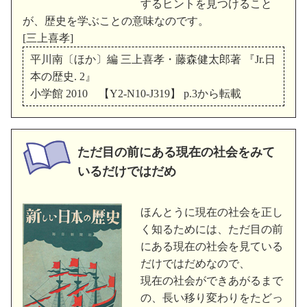
するヒントを見つけること
が、歴史を学ぶことの意味なのです。
[三上喜孝]
平川南〔ほか〕編 三上喜孝・藤森健太郎著 『Jr.日
本の歴史. 2』
小学館 2010 【Y2-N10-J319】 p.3から転載
ただ目の前にある現在の社会をみて
いるだけではだめ
ほんとうに現在の社会を正し
く知るためには、ただ目の前
にある現在の社会を見ている
だけではだめなので、
現在の社会ができあがるまで
の、長い移り変わりをたどっ