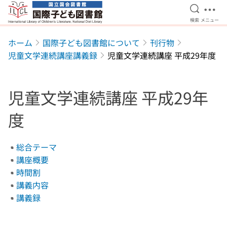
検索を開
メニ
検索
メニュー
本文へ移動
ホーム
国際子ども図書館について
刊行物
児童文学連続講座講義録
児童文学連続講座 平成29年度
児童文学連続講座 平成29年
度
総合テーマ
講座概要
時間割
講義内容
講義録