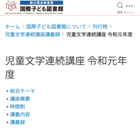
検索を開
メニ
検索
メニュー
本文へ移動
ホーム
国際子ども図書館について
刊行物
児童文学連続講座講義録
児童文学連続講座 令和元年度
児童文学連続講座 令和元年
度
総合テーマ
講座概要
時間割
講義内容
講義録