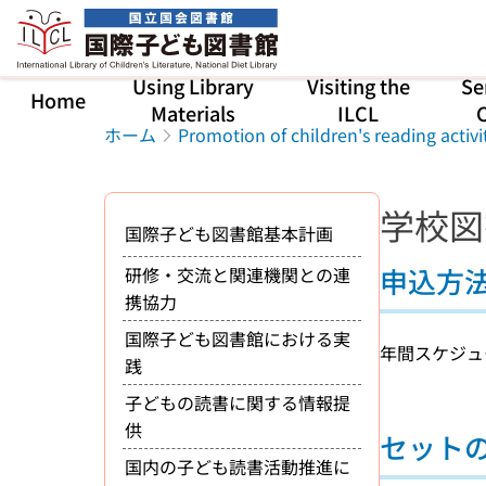
Jump to main content
Using Library
Visiting the
Se
Home
Materials
ILCL
C
ホーム
Promotion of children's reading activi
学校図
国際子ども図書館基本計画
申込方
研修・交流と関連機関との連
携協力
国際子ども図書館における実
年間スケジュ
践
子どもの読書に関する情報提
供
セット
国内の子ども読書活動推進に