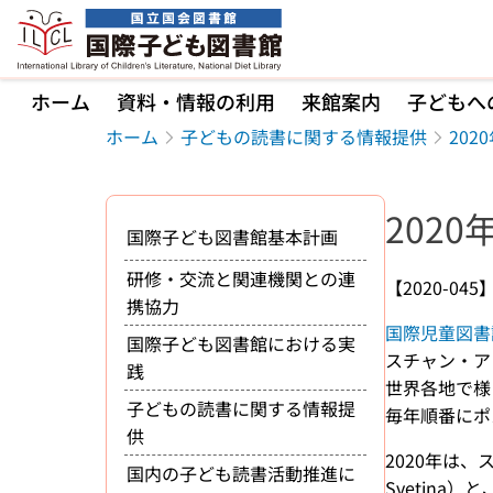
本文へ移動
ホーム
資料・情報の利用
来館案内
子どもへ
ホーム
子どもの読書に関する情報提供
20
202
国際子ども図書館基本計画
研修・交流と関連機関との連
【2020-045
携協力
国際児童図書評議会（
国際子ども図書館における実
スチャン・アンデ
践
世界各地で様
子どもの読書に関する情報提
毎年順番にポ
供
2020年は
国内の子ども読書活動推進に
Svetina