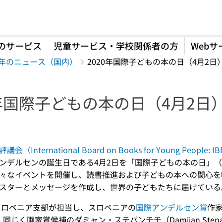
のサービス
児童サービス・学校関係者の方
Webサ
20年のニュース（国内）
2020年国際子どもの本の日（4月2日
0年国際子どもの本の日（4月2日
】
International Board on Books for Young People: I
ルセンの誕生日である4月2日を「国際子どもの本の日」（Internatio
々なイベントを開催し、読書推進および子どもの本への関心を呼び
スターとメッセージを作成し、世界の子どもたちに届けている
、スロベニア支部が担当し、スロベニアの
国際アンデルセン賞
作家
）と、同じく画家賞候補のダミャン・ステパンチチ（Damijan St