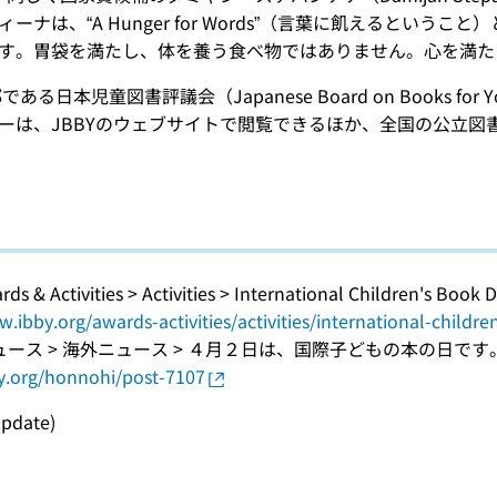
ーナは、“A Hunger for Words”（言葉に飢えるとい
す。胃袋を満たし、体を養う食べ物ではありません。心を満た
である日本児童図書評議会（Japanese Board on Books for
ーは、JBBYのウェブサイトで閲覧できるほか、全国の公立図
ds & Activities > Activities > International Children's Book 
w.ibby.org/awards-activities/activities/international-childr
 ニュース > 海外ニュース > ４月２日は、国際子どもの本の日です
by.org/honnohi/post-7107
update)