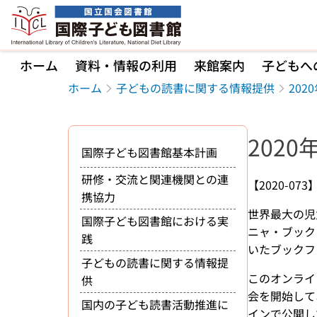
本文へ移動
ホーム
資料・情報の利用
来館案内
子どもへ
ホーム
子どもの読書に関する情報提供
20
202
国際子ども図書館基本計画
研修・交流と関連機関との連
【2020-073
携協力
世界最大の児童書
国際子ども図書館における実
ニャ・ブックフ
践
いたブックフ
子どもの読書に関する情報提
このオンライ
供
会を開始して
国内の子ども読書活動推進に
インで公開し