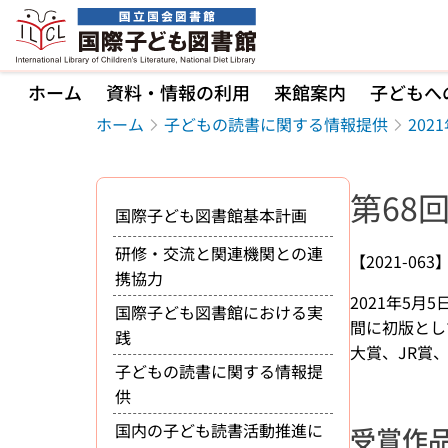
本文へ移動
ホーム
資料・情報の利用
来館案内
子どもへ
ホーム
子どもの読書に関する情報提供
20
第68
国際子ども図書館基本計画
研修・交流と関連機関との連
【2021-063
携協力
2021年5
国際子ども図書館における実
間に初版とし
践
大賞、JR賞
子どもの読書に関する情報提
供
国内の子ども読書活動推進に
受賞作