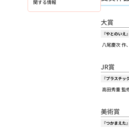
関する情報
大賞
『やとのいえ
八尾慶次 作、偕
JR賞
『プラスチッ
高田秀重 監修
美術賞
『つかまえた