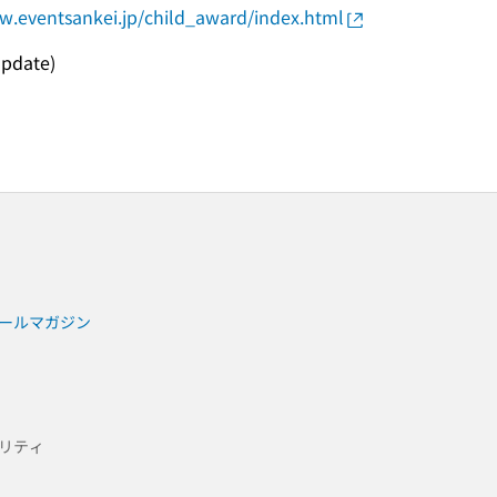
w.eventsankei.jp/child_award/index.html
update)
ールマガジン
リティ