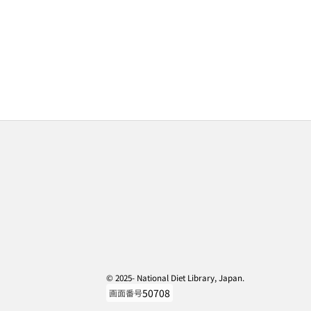
© 2025- National Diet Library, Japan.
50708
画面番号