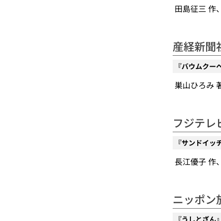
田島征三 作、偕
産経新聞
『バウムクー
巣山ひろみ 著、
フジテレ
『サンドイッ
長江優子 作、岩
ニッポン
『うしとざん