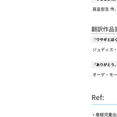
高畠那生 作、小
翻訳作品
『ウサギとぼ
ジュディス・カ
『ありがとう
オーゲ・モーラ
Ref:
産経児童出