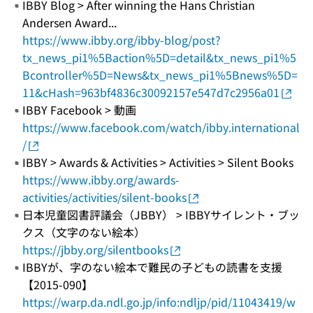
IBBY Blog > After winning the Hans Christian
Andersen Award...
https://www.ibby.org/ibby-blog/post?
tx_news_pi1%5Baction%5D=detail&tx_news_pi1%5
Bcontroller%5D=News&tx_news_pi1%5Bnews%5D=
11&cHash=963bf4836c30092157e547d7c2956a01
IBBY Facebook > 動画
https://www.facebook.com/watch/ibby.international
/
IBBY > Awards & Activities > Activities > Silent Books
https://www.ibby.org/awards-
activities/activities/silent-books
日本児童図書評議会（JBBY） > IBBYサイレント・ブッ
クス（文字のない絵本）
https://jbby.org/silentbooks
IBBYが、字のない絵本で難民の子どもの読書を支援
【2015-090】
https://warp.da.ndl.go.jp/info:ndljp/pid/11043419/w