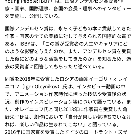
Young People: IBBY）は、国際アンデルセン賞受賞作
家・画家、国際理事、各国の会長・理事へのインタビュー
を実施し、公開している。
国際アンデルセン賞は、永らく子どもの本に貢献してきた
作家・画家の全ての業績に対して与えられる国際的な賞で
ある。IBBYは、「この賞が受賞者の人生やキャリアにど
のような影響を与えたのか、また、アンデルセン賞を受賞
した後にどのような活動をしてきたのか」を知るため、過
去の受賞者に回答してもらったと述べている。
同賞を2018年に受賞したロシアの画家イーゴリ・オレイ
ニコフ（Igor Oleynikov）氏は、インタビュー動画の中
で、アニメーション作家時代に培った技法や受賞後の状
況、創作のインスピレーション等について語っている。ま
た、オレイニコフ氏と同じ2018年に作家賞を受賞した角
野栄子氏は、創作において「自分が楽しい気持ちでいなけ
れば、楽しい作品は生まれてこない」と語っている。
2016年に画家賞を受賞したドイツのロートラウト・ズザ