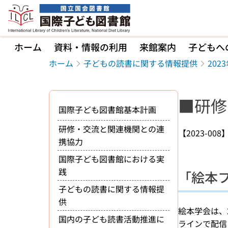
本文へ移動
ホーム
資料・情報の利用
来館案内
子どもへ
ホーム
子どもの読書に関する情報提供
20
■研修
国際子ども図書館基本計画
研修・交流と関連機関との連
【2023-008
携協力
国際子ども図書館における実
践
「絵本フ
子どもの読書に関する情報提
供
絵本学会は、
国内の子ども読書活動推進に
ラインで配信