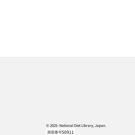
© 2025- National Diet Library, Japan.
50911
画面番号