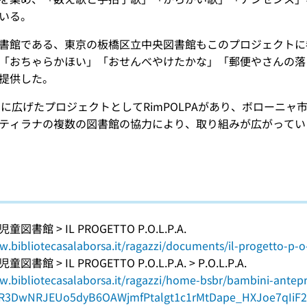
いる。
書館である、東京の板橋区立中央図書館もこのプロジェクトに
「おちゃらかほい」「おせんべやけたかな」「郵便やさんの落
提供した。
さらに広げたプロジェクトとしてRimPOLPAがあり、ボローニ
ティラナの複数の図書館の協力により、取り組みが広がってい
書館 > IL PROGETTO P.O.L.P.A.
w.bibliotecasalaborsa.it/ragazzi/documents/il-progetto-p-o
書館 > IL PROGETTO P.O.L.P.A. > P.O.L.P.A.
w.bibliotecasalaborsa.it/ragazzi/home-bsbr/bambini-antep
AR3DwNRJEUo5dyB6OAWjmfPtalgt1c1rMtDape_HXJoe7qIiF