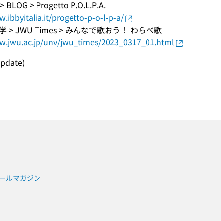
 > BLOG > Progetto P.O.L.P.A.
.ibbyitalia.it/progetto-p-o-l-p-a/
 > JWU Times > みんなで歌おう！ わらべ歌
ww.jwu.ac.jp/unv/jwu_times/2023_0317_01.html
update)
ールマガジン