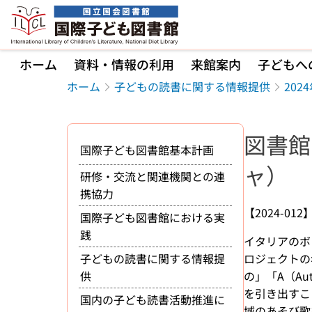
本文へ移動
ホーム
資料・情報の利用
来館案内
子どもへ
ホーム
子どもの読書に関する情報提供
20
図書館
国際子ども図書館基本計画
ャ）
研修・交流と関連機関との連
携協力
【2024-012
国際子ども図書館における実
践
イタリアのボ
子どもの読書に関する情報提
ロジェクトの名
供
の」「A（A
を引き出すこ
国内の子ども読書活動推進に
域のあそび歌