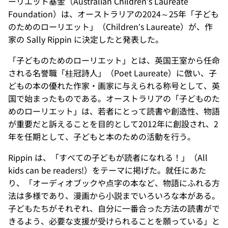
ーリエット基金（Australian Children’s Laureate
Foundation）は、オーストラリアの2024～25年「子ども
のためのローリエット」（Children’s Laureate）が、作
家の Sally Rippin に決定したと発表した。
「子どものためのローリエット」とは、英国王室から任命
される名誉職「桂冠詩人」（Poet Laureate）に倣い、子
どもの本の優れた作家・画家に与えられる称号として、英
国で始まったものである。オーストラリアの「子どものた
めのローリエット」は、若者にとって読書や創造性、物語
が重要だと訴えることを目的として2012年に創設され、2
年を任期として、子どもと本のための活動を行う。
Rippin は、「すべての子どもが読者になれる！」（All
kids can be readers!）をテーマに掲げた。就任にあた
り、「オーディオブックや点字の本など、物語にふれる方
法は多様であり、漫画から小説までいろいろな本がある。
子どもたちがそれぞれ、自分に一番合った方法の読書がで
きるよう、必要な支援が受けられることを願っている」と