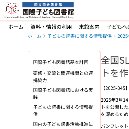
本文へ移動
ホーム
資料・情報の利用
来館案内
子どもへ
ホーム
子どもの読書に関する情報提供
202
全国S
国際子ども図書館基本計画
トを作
研修・交流と関連機関との連
携協力
【2025-045
国際子ども図書館における実
践
2025年3
子どもの読書に関する情報提
トを公開した
供
を深めるため
国内の子ども読書活動推進に
パンフレット