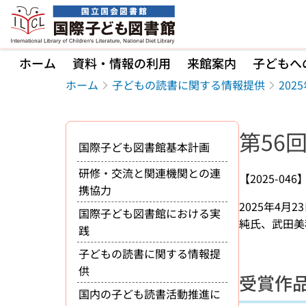
本文へ移動
ホーム
資料・情報の利用
来館案内
子どもへ
ホーム
子どもの読書に関する情報提供
202
第56
国際子ども図書館基本計画
研修・交流と関連機関との連
【2025-046
携協力
2025年4
国際子ども図書館における実
純氏、武田美
践
子どもの読書に関する情報提
供
受賞作
国内の子ども読書活動推進に