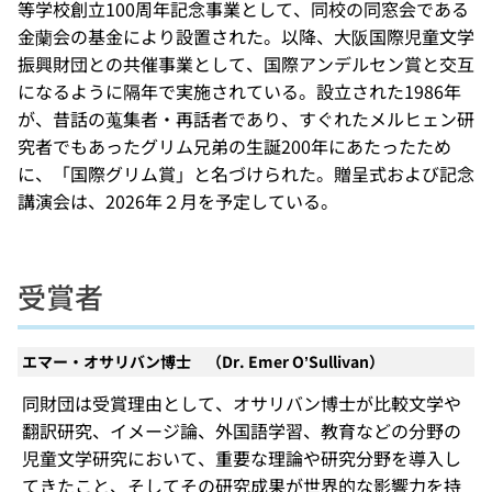
等学校創立100周年記念事業として、同校の同窓会である
金蘭会の基金により設置された。以降、大阪国際児童文学
振興財団との共催事業として、国際アンデルセン賞と交互
になるように隔年で実施されている。設立された1986年
が、昔話の蒐集者・再話者であり、すぐれたメルヒェン研
究者でもあったグリム兄弟の生誕200年にあたったため
に、「国際グリム賞」と名づけられた。贈呈式および記念
講演会は、2026年２月を予定している。
受賞者
エマー・オサリバン博士 （Dr. Emer O’Sullivan）
同財団は受賞理由として、オサリバン博士が比較文学や
翻訳研究、イメージ論、外国語学習、教育などの分野の
児童文学研究において、重要な理論や研究分野を導入し
てきたこと、そしてその研究成果が世界的な影響力を持