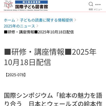
検索を開
メニ
検索
メニュー
本文へ移動
ホーム
子どもの読書に関する情報提供
2025年のニュース
■研修・講座情報■2025年10月18日配信
■研修・講座情報■2025年
10月18日配信
【2025-078】
国際シンポジウム「絵本の魅力を語
り合う 日本とウェールズの絵本作