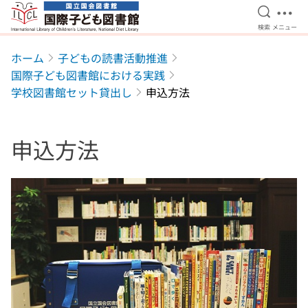
検索を開
メニ
検索
メニュー
本文へ移動
ホーム
子どもの読書活動推進
国際子ども図書館における実践
学校図書館セット貸出し
申込方法
申込方法