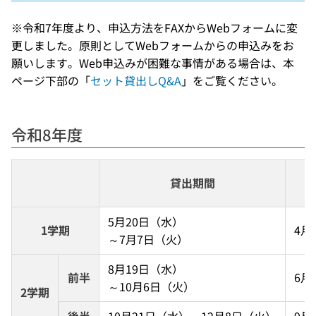
※令和7年度より、申込方法をFAXからWebフォームに変
更しました。原則としてWebフォームからの申込みをお
願いします。Web申込みが困難な事情がある場合は、本
ページ下部の「
セット貸出しQ&A
」をご覧ください。
令和8年度
貸出期間
5月20日（水）
1学期
4月
～7月7日（火）
8月19日（水）
前半
6月
～10月6日（火）
2学期
後半
10月21日（水）～12月8日（火）
9月