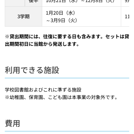
1月20日（水）
3学期
11
～3月9日（火）
※貸出期間には、往復に要する日も含みます。セットは貸
出期間初日に当館から発送します。
利用できる施設
学校図書館およびこれに準ずる施設
※幼稚園、保育園、こども園は本事業の対象外です。
費用