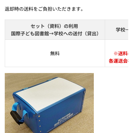
返却時の送料をご負担いただきます。
セット（資料）の利用 
学校→
  国際子ども図書館→学校への送付（貸出）
無料
※送料は
各運送会社