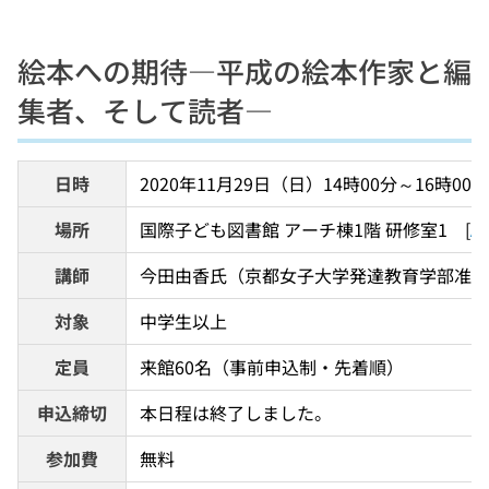
絵本への期待―平成の絵本作家と編
集者、そして読者―
日時
2020年11月29日（日）14時00分～16時0
場所
国際子ども図書館 アーチ棟1階 研修室1　[
A
講師
今田由香氏（京都女子大学発達教育学部准教
対象
中学生以上
定員
来館60名（事前申込制・先着順）
申込締切
本日程は終了しました。
参加費
無料