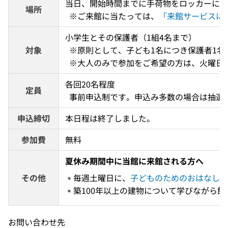
当日、開始時間までに手荷物をロッカーに預
場所
  ※ご来館に当たっては、
「来館サービスに
小学生とその保護者（1組4名まで） 
対象
  ※原則として、子ども1名につき保護者1
  ※大人のみで参加をご希望の方は、火曜日
各回20名程度 
定員
  事前申込制です。申込み多数の場合は抽選
申込締切
本日程は終了しました。
参加費
無料
夏休み期間中に当館に来館される方へ
その他
毎週土曜日に、
子どものためのおはなし会
築100年以上の建物について学びながら
お問い合わせ先