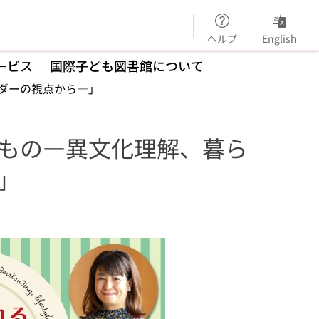
ヘルプ
English
ービス
国際子ども図書館について
ダーの視点から―」
もの―異文化理解、暮ら
」