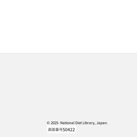
© 2025- National Diet Library, Japan.
50422
画面番号