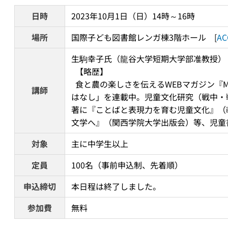
日時
2023年10月1日（日）14時～16時
場所
国際子ども図書館レンガ棟3階ホール　[
AC
生駒幸子氏（龍谷大学短期大学部准教授） 
  【略歴】 
  食と農の楽しさを伝えるWEBマガジン『Moglab』（龍谷大学）で、「絵本と食べ物のお
講師
はなし」を連載中。児童文化研究（戦中・
著に『ことばと表現力を育む児童文化』（
文学へ』（関西学院大学出版会）等、児童
対象
主に中学生以上
定員
100名（事前申込制、先着順）
申込締切
本日程は終了しました。
参加費
無料