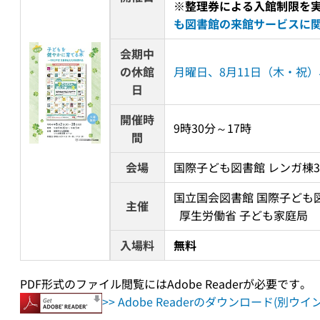
※整理券による入館制限を
も図書館の来館サービスに
会期中
の休館
月曜日、8月11日（木・祝）
日
開催時
9時30分～17時
間
会場
国際子ども図書館 レンガ棟3
国立国会図書館 国際子ども図
主催
  厚生労働省 子ども家庭局
入場料
無料
PDF形式のファイル閲覧にはAdobe Readerが必要です。
>> Adobe Readerのダウンロード(別