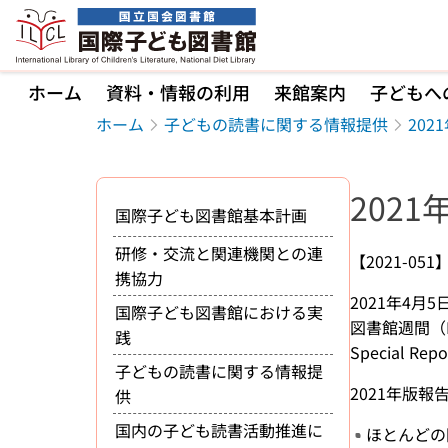
本文へ移動
ホーム
資料・情報の利用
来館案内
子どもへ
ホーム
子どもの読書に関する情報提供
20
202
国際子ども図書館基本計画
研修・交流と関連機関との連
【2021-051
携協力
2021年4月5
国際子ども図書館における実
図書館週間（Nat
践
Special Re
子どもの読書に関する情報提
2021年版
供
国内の子ども読書活動推進に
ほとんどの