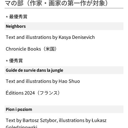
マの部（作家・画家の第一作が対象）
最優秀賞
Neighbors
Text and illustrations by Kasya Denisevich
Chronicle Books（米国）
優秀賞
Guide de survie dans la jungle
Text and illustrations by Hao Shuo
Éditions 2024（フランス）
Pion i poziom
Text by Bartosz Sztybor, illustrations by Łukasz
Golędzinowski