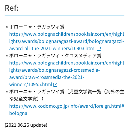
Ref:
ボローニャ・ラガッツィ賞
https://www.bolognachildrensbookfair.com/en/highl
ights/awards/bolognaragazzi-award/bolognaragazzi-
award-all-the-2021-winners/10903.html
ボローニャ・ラガッツィ・クロスメディア賞
https://www.bolognachildrensbookfair.com/en/highl
ights/awards/bolognaragazzi-crossmedia-
award/braw-crossmedia-the-2021-
winners/10955.html
ボローニャ・ラガッツイ賞（児童文学賞一覧（海外の主
な児童文学賞））
https://www.kodomo.go.jp/info/award/foreign.html#
bologna
(2021.06.26 update)