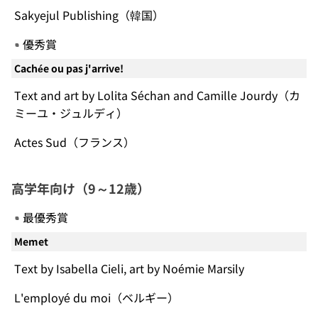
Sakyejul Publishing（韓国）
優秀賞
Cachée ou pas j'arrive!
Text and art by Lolita Séchan and Camille Jourdy（カ
ミーユ・ジュルディ）
Actes Sud（フランス）
高学年向け（9～12歳）
最優秀賞
Memet
Text by Isabella Cieli, art by Noémie Marsily
L'employé du moi（ベルギー）