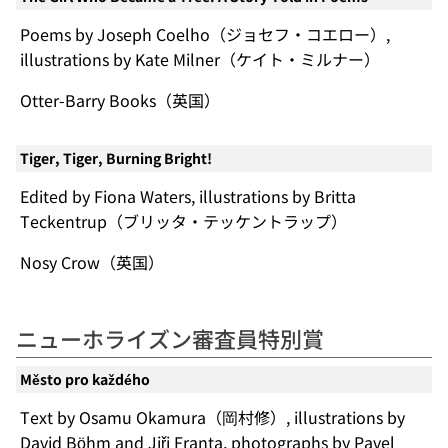
Poems by Joseph Coelho（ジョセフ・コエロー）,
illustrations by Kate Milner（ケイト・ミルナー）
Otter-Barry Books（英国）
Tiger, Tiger, Burning Bright!
Edited by Fiona Waters, illustrations by Britta
Teckentrup（ブリッタ・テッケントラップ）
Nosy Crow（英国）
ニューホライズン審査員特別賞
Město pro každého
Text by Osamu Okamura（岡村修）, illustrations by
David Böhm and Jiři Franta, photographs by Pavel