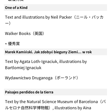
One of a Kind
Text and illustrations by Neil Packer（ニール・パッカ
ー）
Walker Books（英国）
優秀賞
Marek Kamiński. Jak zdobyć bieguny Ziemi... w rok
Text by Agata Loth-Ignaciuk, illustrations by
Bartlomiej Ignaciuk
Wydawnictwo Druganoga（ポーランド）
Paisajes perdidos de la tierra
Text by the Natural Science Museum of Barcelona（バ
ルセロナ自然科学博物館）, illustrations by Aina