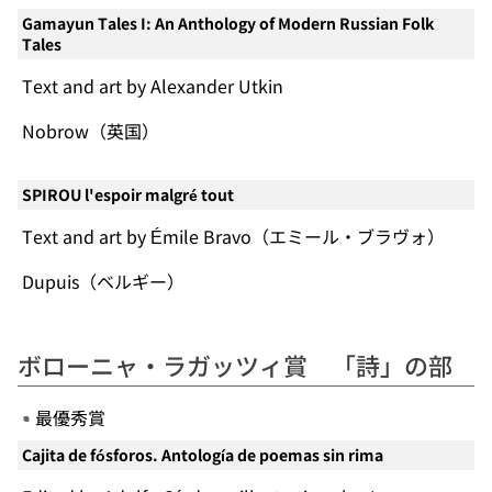
Gamayun Tales I: An Anthology of Modern Russian Folk
Tales
Text and art by Alexander Utkin
Nobrow（英国）
SPIROU l'espoir malgré tout
Text and art by Émile Bravo（エミール・ブラヴォ）
Dupuis（ベルギー）
ボローニャ・ラガッツィ賞 「詩」の部
最優秀賞
Cajita de fósforos. Antología de poemas sin rima