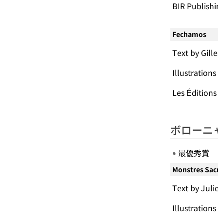
BIR Publish
Fechamos
Text by G
Illustrations
Les Éditio
ボローニ
最優秀賞
Monstres Sacr
Text by Juli
Illustration