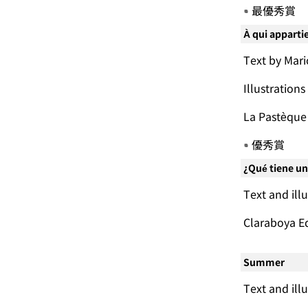
最優秀賞
À qui apparti
Text by Mari
Illustrat
La Pastè
優秀賞
¿Qué tiene u
Text and ill
Claraboya 
Summer
Text and i