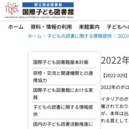
本文へ移動
ホーム
資料・情報の利用
来館案内
子どもへ
ホーム
子どもの読書に関する情報提供
20
202
国際子ども図書館基本計画
研修・交流と関連機関との連
【2022-029
携協力
2022年の
国際子ども図書館における実
践
イタリアのボロ
催されており
子どもの読書に関する情報提
が、本年は出
供
れる賞として
国内の子ども読書活動推進に