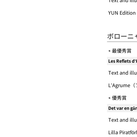
Text and ill
YUN Editi
ボローニ
最優秀賞
Les Reflets d’
Text and ill
L’Agrum
優秀賞
Det var en gå
Text and ill
Lilla Pir