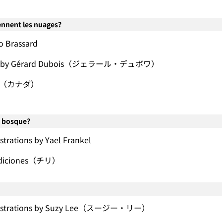
ennent les nuages?
o Brassard
ions by Gérard Dubois（ジェラール・デュボワ）
que（カナダ）
n bosque?
ustrations by Yael Frankel
Ediciones（チリ）
llustrations by Suzy Lee（スージー・リー）