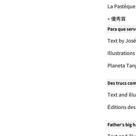
La Pastè
優秀賞
Para que serv
Text by José
Illustrat
Planeta T
Des trucs co
Text and 
Éditions d
Father’s big 