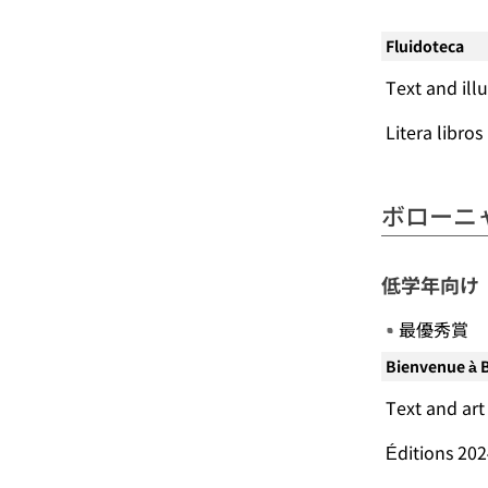
Fluidoteca
Text and ill
Litera li
ボローニ
低学年向け
最優秀賞
Bienvenue à B
Text and art
Éditions 