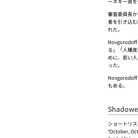
ーネギー賞を受
審査委員長か
者を引き込む
れた。
Novgor
る」「人種差
めに、若い人
った。
Novgor
もある。
Shadower
ショートリスト
“October,