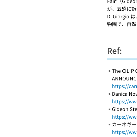
Fair”（Gi
が、五感に訴
Di Gior
物園で、自然
Ref:
The CILIP
ANNOUNCED
https://c
Danica No
https://w
Gideon Ste
https://ww
カーネギー
https://ww