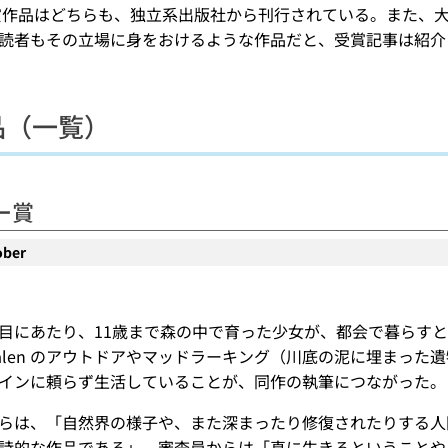
受賞作品はどちらも、独立系出版社から刊行されている。また、
読者もその立場に身をおけるような作品だと、受賞記事は紹介
品（一覧）
ー賞
ober
の二作目にあたり、11歳まで森の中で育った少女が、都会で暮ら
alen のアウトドアやマッドラーキング（川底の泥に埋まっ
インに頼らず生活していることが、同作の執筆につながった。
らは、「自然界の様子や、また深まったり修復されたりする人
詩的な作品である」、審査員からは「真に生きるということや