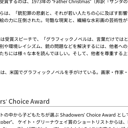
賞するのは、1973年の “Father Christmas”（邦訳『
らは、「銃犯罪の悲劇と、それが若い人たちの心に及ぼす影響
絵の力に圧倒された。苛酷な現実と、繊細な水彩画の芸術性が
odoff は受賞スピーチで、「グラフィックノベルは、言葉だけ
別や環境レイシズム、銃の問題などを解決するには、他者への
たちには様々な本を読んでほしい。そして、他者を尊重する上
odoff は、米国でグラフィックノベルを手がけている。画家・
s’ Choice Award
の中から子どもたちが選ぶ Shadowers’ Choice Awar
 October”、 ケイト・グリーナウェイ賞のショートリストからは、Mariachia