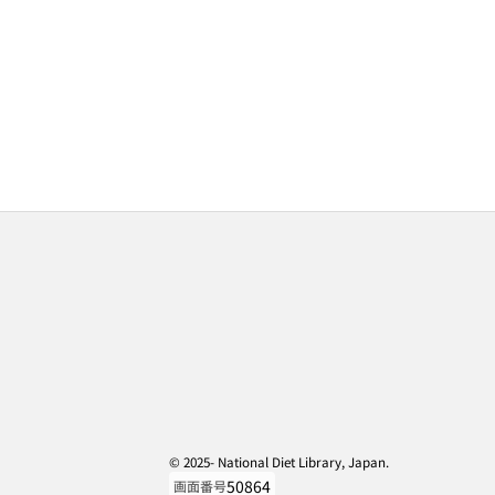
© 2025- National Diet Library, Japan.
50864
画面番号