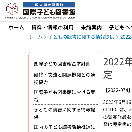
本文へ移動
ホーム
資料・情報の利用
来館案内
子どもへ
ホーム
子どもの読書に関する情報提供
20
202
国際子ども図書館基本計画
定
研修・交流と関連機関との連
携協力
【2022-074
国際子ども図書館における実
践
2022年6月16日
子どもの読書に関する情報提
CILIP）は、
供
の受賞作品を
賞は児童書の
国内の子ども読書活動推進に