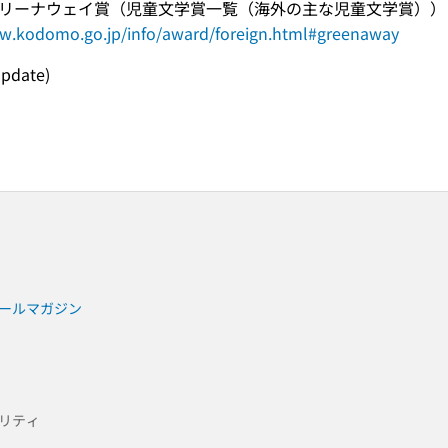
リーナウェイ賞（児童文学賞一覧（海外の主な児童文学賞））
ww.kodomo.go.jp/info/award/foreign.html#greenaway
update)
ールマガジン
リティ