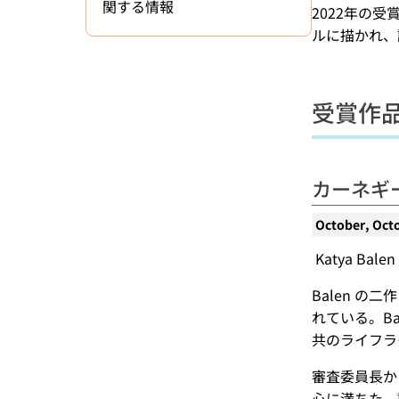
関する情報
2022年の
ルに描かれ、
受賞作
カーネギ
October, Oct
Katya Balen
Balen 
れている。B
共のライフラ
審査委員長か
心に満ちた、