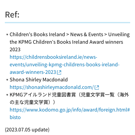
Ref:
Children's Books Ireland > News & Events > Unveiling
the KPMG Children’s Books Ireland Award winners
2023
https://childrensbooksireland.ie/news-
events/unveiling-kpmg-childrens-books-ireland-
award-winners-2023
Shona Shirley Macdonald
https://shonashirleymacdonald.com/
KPMGアイルランド児童図書賞（児童文学賞一覧（海外
の主な児童文学賞））
https://www.kodomo.go.jp/info/award/foreign.html#
bisto
(2023.07.05 update)