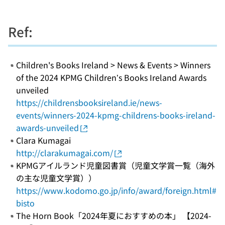
Ref:
Children's Books Ireland > News & Events > Winners
of the 2024 KPMG Children’s Books Ireland Awards
unveiled
https://childrensbooksireland.ie/news-
events/winners-2024-kpmg-childrens-books-ireland-
awards-unveiled
Clara Kumagai
http://clarakumagai.com/
KPMGアイルランド児童図書賞（児童文学賞一覧（海外
の主な児童文学賞））
https://www.kodomo.go.jp/info/award/foreign.html#
bisto
The Horn Book「2024年夏におすすめの本」 【2024-