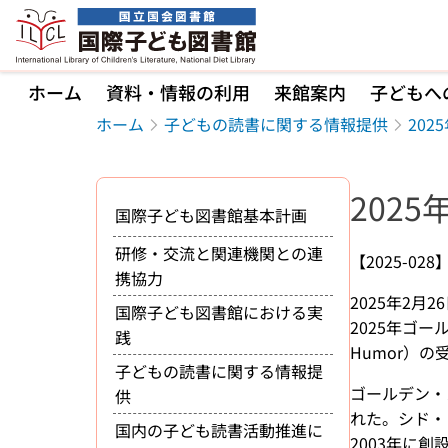
本文へ移動
ホーム
資料・情報の利用
来館案内
子どもへ
ホーム
子どもの読書に関する情報提供
202
202
国際子ども図書館基本計画
研修・交流と関連機関との連
【2025-028
携協力
2025年2月26
国際子ども図書館における実
2025年ゴール
践
Humor）
子どもの読書に関する情報提
ゴールデン・
供
れた。シド・
国内の子ども読書活動推進に
2003年に