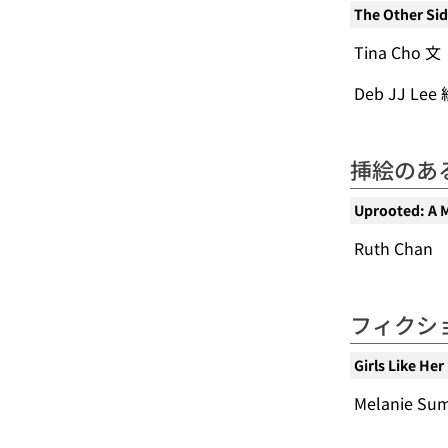
The Other Si
Tina Cho 文
Deb JJ Lee
挿絵のあ
Uprooted: A 
Ruth Chan
フィクシ
Girls Like Her
Melanie Su