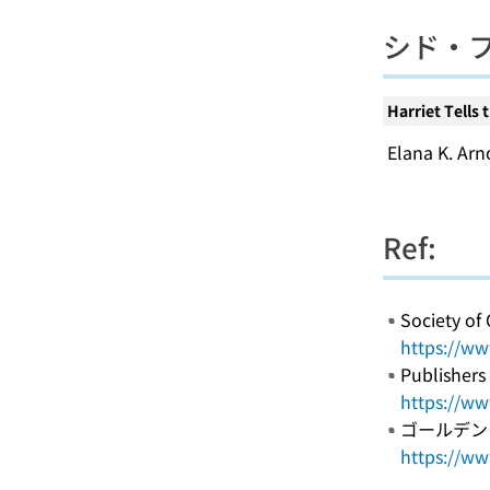
シド・
Harriet Tells 
Elana K. Arn
Ref:
Society of
https://ww
Publishe
https://ww
ゴールデン
https://ww