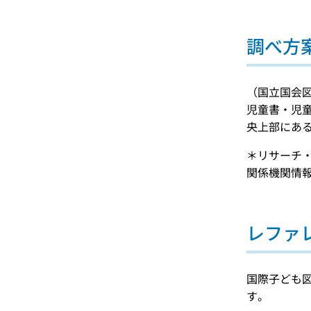
調べ方
（国立国会
児童書・児
央上部にあ
＊リサーチ
関係機関情
レファ
国際子ども
す。