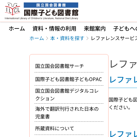
本文へ移動
ホーム
資料・情報の利用
来館案内
子どもへ
ホーム
本・資料を探す
レファレンスサービ
レフ
国立国会図書館サーチ
レファ
国際子ども図書館子どもOPAC
国立国会図書館デジタルコレ
クション
国際子ども
ください。
海外で翻訳刊行された日本の
児童書
所蔵資料について
レファ