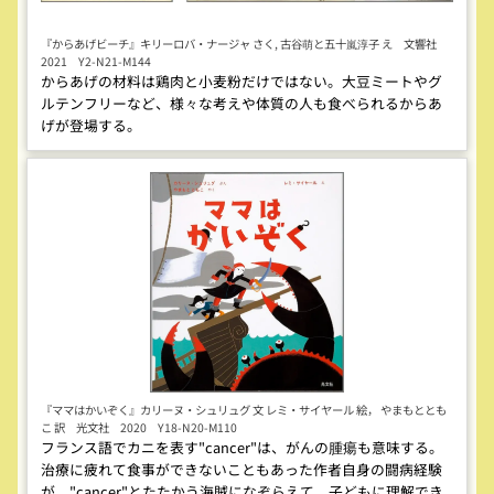
『からあげビーチ』キリーロバ・ナージャ さく, 古谷萌と五十嵐淳子 え 文響社
2021 Y2-N21-M144
からあげの材料は鶏肉と小麦粉だけではない。大豆ミートやグ
ルテンフリーなど、様々な考えや体質の人も食べられるからあ
げが登場する。
『ママはかいぞく』カリーヌ・シュリュグ 文 レミ・サイヤール 絵， やまもととも
こ 訳 光文社 2020 Y18-N20-M110
フランス語でカニを表す"cancer"は、がんの腫瘍も意味する。
治療に疲れて食事ができないこともあった作者自身の闘病経験
が、"cancer"とたたかう海賊になぞらえて、子どもに理解でき