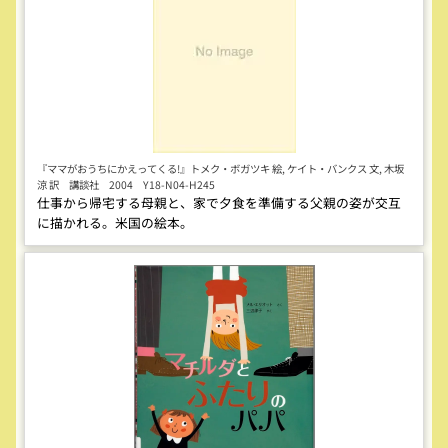
『ママがおうちにかえってくる!』トメク・ボガツキ 絵, ケイト・バンクス 文, 木坂
涼 訳 講談社 2004 Y18-N04-H245
仕事から帰宅する母親と、家で夕食を準備する父親の姿が交互
に描かれる。米国の絵本。