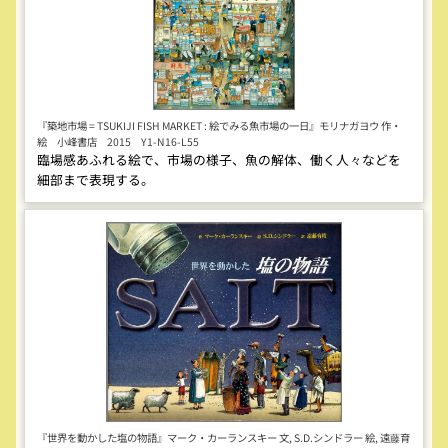
『築地市場 = TSUKIJI FISH MARKET : 絵でみる魚市場の一日』モリナガヨウ 作・
絵 小峰書店 2015 Y1-N16-L55
臨場感あふれる絵で、市場の様子、魚の解体、働く人々などを
細部まで表現する。
『世界を動かした塩の物語』マーク・カーランスキー 文, S.D.シンドラー 絵, 遠藤育