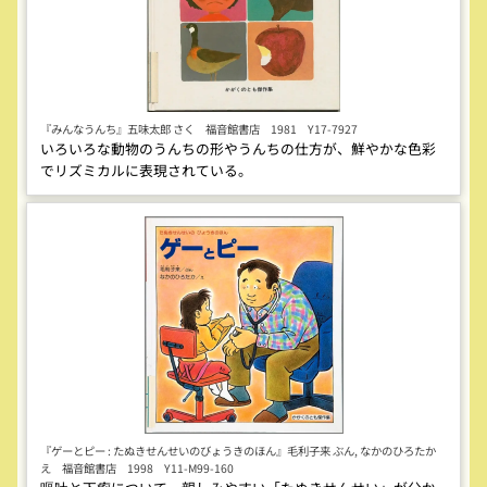
『みんなうんち』五味太郎 さく 福音館書店 1981 Y17-7927
いろいろな動物のうんちの形やうんちの仕方が、鮮やかな色彩
でリズミカルに表現されている。
『ゲーとピー : たぬきせんせいのびょうきのほん』毛利子来 ぶん, なかのひろたか
え 福音館書店 1998 Y11-M99-160