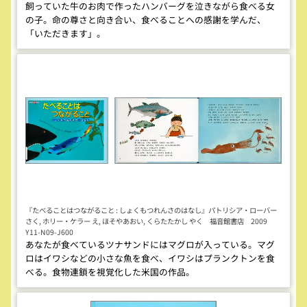
飼っていた牛のお肉で作ったハンバーグを泣きながら食べる女
の子。命の尊さと向き合い、食べることへの感謝を学んだ、
「いただきます」。
『たべることはつながること : しょくもつれんさのはなし』パトリシア・ローバー
さく, ホリー・ケラー え, ほそやあおい, くらたたかし やく 福音館書店 2009
Y11-N09-J600
あなたが食べているツナサンドにはマグロが入っている。マグ
ロはイワシなどの小さな魚を食べ、イワシはプランクトンを食
べる。食物連鎖を視覚化した米国の作品。