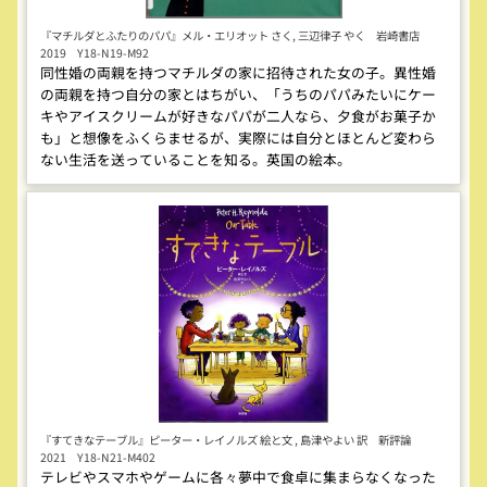
『マチルダとふたりのパパ』メル・エリオット さく, 三辺律子 やく 岩崎書店
2019 Y18-N19-M92
同性婚の両親を持つマチルダの家に招待された女の子。異性婚
の両親を持つ自分の家とはちがい、「うちのパパみたいにケー
キやアイスクリームが好きなパパが二人なら、夕食がお菓子か
も」と想像をふくらませるが、実際には自分とほとんど変わら
ない生活を送っていることを知る。英国の絵本。
『すてきなテーブル』ピーター・レイノルズ 絵と文 , 島津やよい 訳 新評論
2021 Y18-N21-M402
テレビやスマホやゲームに各々夢中で食卓に集まらなくなった