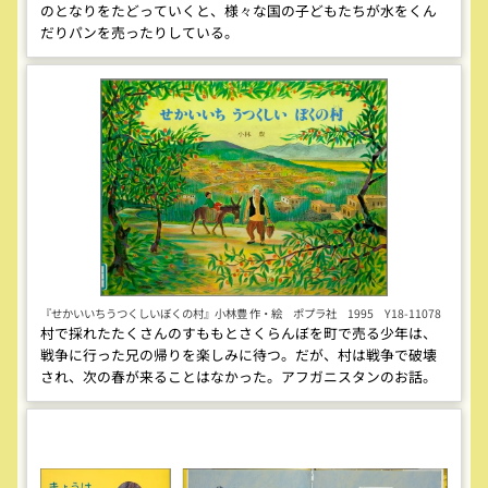
のとなりをたどっていくと、様々な国の子どもたちが水をくん
だりパンを売ったりしている。
『せかいいちうつくしいぼくの村』小林豊 作・絵 ポプラ社 1995 Y18-11078
村で採れたたくさんのすももとさくらんぼを町で売る少年は、
戦争に行った兄の帰りを楽しみに待つ。だが、村は戦争で破壊
され、次の春が来ることはなかった。アフガニスタンのお話。