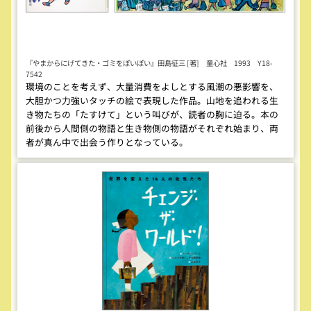
『やまからにげてきた・ゴミをぽいぽい』田島征三 [著] 童心社 1993 Y18-
7542
環境のことを考えず、大量消費をよしとする風潮の悪影響を、
大胆かつ力強いタッチの絵で表現した作品。山地を追われる生
き物たちの「たすけて」という叫びが、読者の胸に迫る。本の
前後から人間側の物語と生き物側の物語がそれぞれ始まり、両
者が真ん中で出会う作りとなっている。