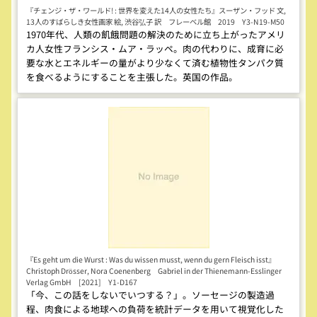
『チェンジ・ザ・ワールド! : 世界を変えた14人の女性たち』スーザン・フッド 文,
13人のすばらしき女性画家 絵, 渋谷弘子 訳 フレーベル館 2019 Y3-N19-M50
1970年代、人類の飢餓問題の解決のために立ち上がったアメリ
カ人女性フランシス・ムア・ラッペ。肉の代わりに、成育に必
要な水とエネルギーの量がより少なくて済む植物性タンパク質
を食べるようにすることを主張した。英国の作品。
『Es geht um die Wurst : Was du wissen musst, wenn du gern Fleisch isst』
Christoph Drösser, Nora Coenenberg Gabriel in der Thienemann-Esslinger
Verlag GmbH [2021] Y1-D167
「今、この話をしないでいつする？」。ソーセージの製造過
程、肉食による地球への負荷を統計データを用いて視覚化した