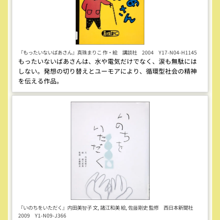
『もったいないばあさん』真珠まりこ 作・絵 講談社 2004 Y17-N04-H1145
もったいないばあさんは、水や電気だけでなく、涙も無駄には
しない。発想の切り替えとユーモアにより、循環型社会の精神
を伝える作品。
『いのちをいただく』内田美智子 文, 諸江和美 絵, 佐藤剛史 監修 西日本新聞社
2009 Y1-N09-J366