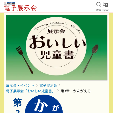
検索を
Eng
検索
English
本文へ移動
展示会・イベント
電子展示会
電子展示会「おいしい児童書」
第3章 かんがえる