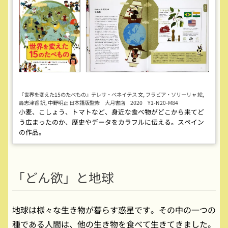
『世界を変えた15のたべもの』テレサ・ベネイテス 文, フラビア・ソリーリャ 絵,
轟志津香 訳, 中野明正 日本語版監修 大月書店 2020 Y1-N20-M84
小麦、こしょう、トマトなど、身近な食べ物がどこから来てど
う広まったのか、歴史やデータをカラフルに伝える。スペイン
の作品。
「どん欲」と地球
地球は様々な生き物が暮らす惑星です。その中の一つの
種である人間は、他の生き物を食べて生きてきました。