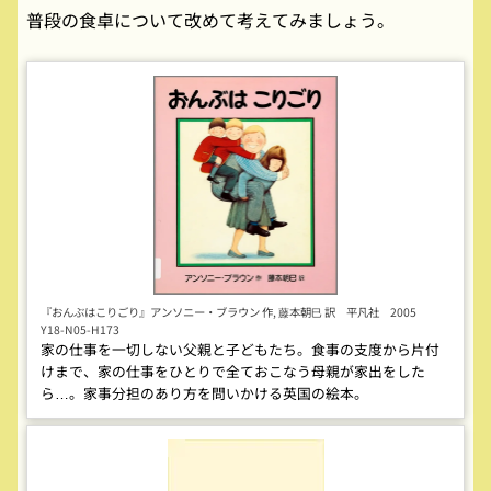
普段の食卓について改めて考えてみましょう。
『おんぶはこりごり』アンソニー・ブラウン 作, 藤本朝巳 訳 平凡社 2005
Y18-N05-H173
家の仕事を一切しない父親と子どもたち。食事の支度から片付
けまで、家の仕事をひとりで全ておこなう母親が家出をした
ら…。家事分担のあり方を問いかける英国の絵本。