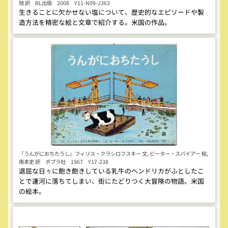
枝 訳 BL出版 2008 Y11-N09-J363
生きることに欠かせない塩について、歴史的なエピソードや製
造方法を精密な絵と文章で紹介する。米国の作品。
『うんがにおちたうし』フィリス・クラシロフスキー 文, ピーター・スパイアー 絵,
南本史 訳 ポプラ社 1967 Y17-238
退屈な日々に飽き飽きしている乳牛のヘンドリカがふとしたこ
とで運河に落ちてしまい、街にたどりつく大冒険の物語。米国
の絵本。