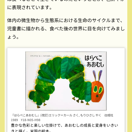
に表現されています。
体内の微生物から生態系における生命のサイクルまで、
児童書に描かれる、食べた後の世界に目を向けてみまし
ょう。
『はらぺこあおむし』(改訂)エリック＝カール さく, もりひさし やく 偕成社
1989 Y18-N05-H98
豊かな色彩と楽しい仕掛けで、あおむしの成長と変身をいきい
きと描く。米国の絵本。