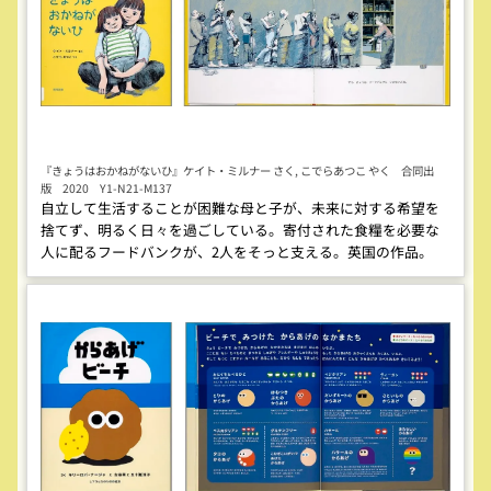
『きょうはおかねがないひ』ケイト・ミルナー さく, こでらあつこ やく 合同出
版 2020 Y1-N21-M137
自立して生活することが困難な母と子が、未来に対する希望を
捨てず、明るく日々を過ごしている。寄付された食糧を必要な
人に配るフードバンクが、2人をそっと支える。英国の作品。