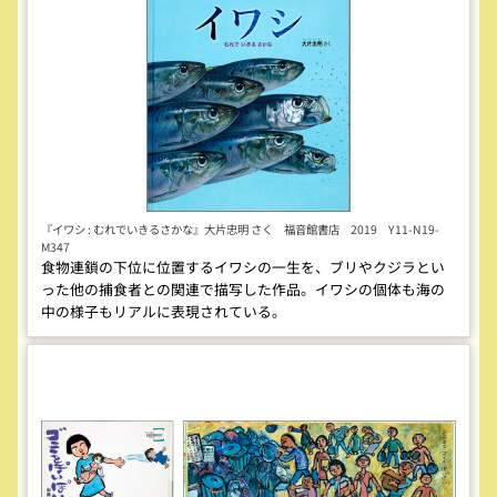
『イワシ : むれでいきるさかな』大片忠明 さく 福音館書店 2019 Y11-N19-
M347
食物連鎖の下位に位置するイワシの一生を、ブリやクジラとい
った他の捕食者との関連で描写した作品。イワシの個体も海の
中の様子もリアルに表現されている。